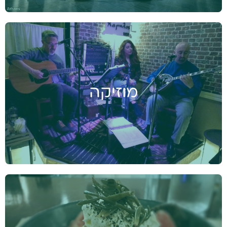
מוזיקה
משכונות העוני וטברנות המרתף של פיראוס
מוזיקה
וסלוניקי אל הבוזוקיות והאוזריות הקטנות של
אתונה, מקבלת המוזיקה היוונית מקום של כבוד
בחברה היוונית, מספרת את עולמה של יוון בשירה,
בריקוד בנגינה ובשמחה האין סופית אליה נצטרף
בשירה וריקודים אל תוך הלילה.
קולינריה