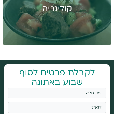
אמר פילוסוף יווני: "האוכל הוא התרופה לשבעים..."
נטייל בלבה הפועם של הסצנה הקולינארית באתונה,
קולינריה
בין שכונות שוליים, שווקים, בעלי מלאכה ומעל הכל
סיפורה של החברה היוונית כפי שהוא משתקף
בצלחת עוד לפני שהתנפצה. הטיול שופע ארוחות
וטעימות מהמטבח היווני, מפגשים קולינריים ייחודיים
ומשקאות מסורתיים בשפע
לקבלת פרטים לסוף
שבוע באתונה