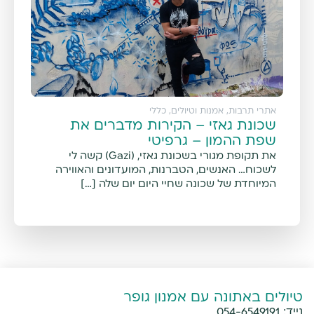
אתרי תרבות, אמנות וטיולים
,
כללי
שכונת גאזי – הקירות מדברים את
שפת ההמון – גרפיטי
את תקופת מגורי בשכונת גאזי, (Gazi) קשה לי
לשכוח… האנשים, הטברנות, המועדונים והאווירה
המיוחדת של שכונה שחיי היום יום שלה […]
טיולים באתונה עם אמנון גופר
נייד:
054-6549191