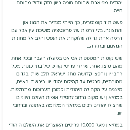
יהודית מפוארת שחותם סופה ביוון חזק וגדול מחותם
חייה.
פשטות דוקומנטרית, כך הייתי מגדיר את המוזיאון
והתצוגה. בלי דרמות של פרזנטציה מושכת עין אבל עם
דרמה אחת גדולה שלוקחת את הנפש והלב אל מחוזות
הגהינום ובחזרה…
שש קומות המטפסות אט אט במעלה העבר ובכל אחת
מהם מיצג אחר. שרידי פריטי קודש של בתי כנסת מכל
רחבי יוון וחפצי קדושה מחגי ישראל, תלבושות ובגדים
מסורתיים, סרטים על קהילות יהודי יוון ביבשת ובאיים,
מיצגים על הקהילה היהודית וכמובן תערוכות מתחלפות.
במוזיאון יש מקום נרחב לחסידי אומות העולם היווניים
שהצילו יהודים רבים במהלך המלחמה באתונה וברחבי
יוון.
במוזיאון מעל 10,000 פריטים האוצרים את העולם היהודי