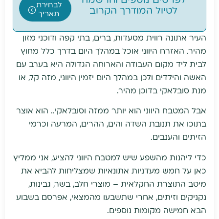
לפרטים נוספים והרשמה
לבחירת
לטיול המודרך הקרוב
תאריך
העיר אתונה רווית מסעדות, ברים, בתי קפה ודוכני מזון
מהיר. האזרח היווני אוכל במהלך היום בדרך כלל מחוץ
לבית ליד מקום העבודה והארוחה הגדולה היא בערב עם
האשה והילדים ולכן במהלך היום יזמין היווני, מזה קל, או
מנת סובלאקי בדוכן מהיר.
אבל המטבח היווני הוא יותר ממזה וסובלאקי.. הוא אוצר
בתוכו את תנובת השדה והים, ההרים, המרעה וכרמי
הזיתים והענבים.
כדי ליהנות מהשפע שיש למטבח היווני להציע, אני ממליץ
כאן על חמש מעדניות אתונאיות שמצליחות להביא את
מיטב התוצרת החקלאית – מוצרי חלב, בשר, גבינות,
נקניקים וזיתים, אחרי שתשבעו מהמצאי, אפרסם בשבוע
הבא חמישה מקומות נוספים.