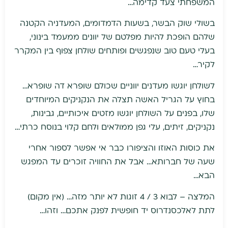
המשפחתי צעד קדימה…
בשולי שוק הבשר, בשעות הדמדומים, המעדניה הקטנה
שלהם הופכת להיות מפלטם של יוונים ממעמד בינוני,
בעלי טעם טוב שנפגשים ופותחים שולחן צפוף בין המקרר
לקיר…
לשולחן יוגשו מעדנים יווניים שכולם שופרא דה שופרא…
בחוץ על הגריל האשה תצלה את הנקניקים המיוחדים
שלו, בפנים על השולחן יוגשו מזטים איכותיים, גבינות,
נקניקים, זיתים, עלי גפן ממולאים ולחם קלוי בנוסח כרתי…
את כוסות האוזו והציפורו כבר אי אפשר לספור אחרי
שעה של חברותא… אבל את החוויה זוכרים עד המפגש
הבא…
המלצה – לבוא 3 / 4 זוגות לא יותר מזה… (אין מקום)
לתת לאלכסנדרוס יד חופשית לפנק אתכם… וזהו…