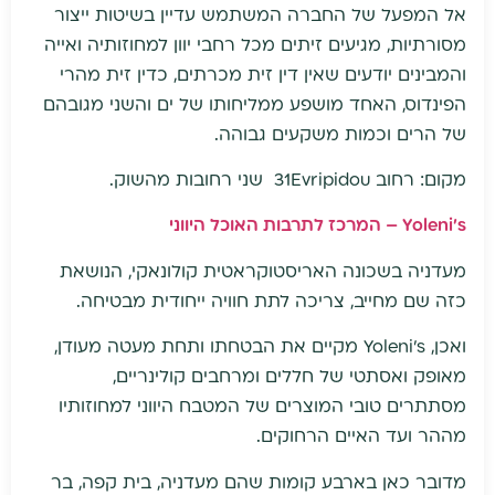
אל המפעל של החברה המשתמש עדיין בשיטות ייצור
מסורתיות, מגיעים זיתים מכל רחבי יוון למחוזותיה ואייה
והמבינים יודעים שאין דין זית מכרתים, כדין זית מהרי
הפינדוס, האחד מושפע ממליחותו של ים והשני מגובהם
של הרים וכמות משקעים גבוהה.
מקום: רחוב 31Evripidou שני רחובות מהשוק.
Yoleni's
– המרכז לתרבות האוכל היווני
מעדניה בשכונה האריסטוקראטית קולונאקי, הנושאת
כזה שם מחייב, צריכה לתת חוויה ייחודית מבטיחה.
ואכן, Yoleni's מקיים את הבטחתו ותחת מעטה מעודן,
מאופק ואסתטי של חללים ומרחבים קולינריים,
מסתתרים טובי המוצרים של המטבח היווני למחוזותיו
מההר ועד האיים הרחוקים.
מדובר כאן בארבע קומות שהם מעדניה, בית קפה, בר