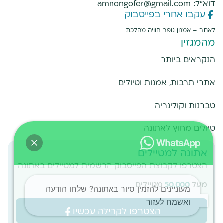
דוא"ל:
amnongofer@gmail.com
עקבו אחרי בפייסבוק
לאתר –
אמנון גופר חוויה מהלכת
מהמגזין
הנקראים ביותר
אתרי תרבות, אמנות וטיולים
טברנות וקולינריה
טיולים מחוץ לאתונה
אתונה למטיילים
הצטרפו לקבוצת הפייסבוק הרשמית למטיילים באתונה
מעל
50,000
מטיילים
מעוניינים להזמין סיור באתונה? שלחו הודעה
ואשמח לעזור
הצטרפו לקהילה עכשיו