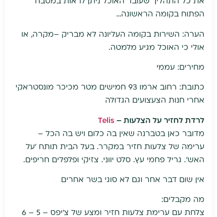
את כל התהליך שעובר האוכל ניתן לראות במטבח
הפתוח בקומה הראשונה…
הערה: השירות בקומה העליונה לא מבריק –מקרה, או
אולי כי האוכל מגיע מלמטה.
מחירים: עממי
כתובת: רחוב ארמו 93 חמישים מטר מכיכר מונסטראקי
אחרי חנות הצעצועים הגדולה
לרדת לחזיר על הצלעות –
Telis
מדובר כאן בטברנה שאין בה כלום ויש בה הכל –
ערימה של צלעות חזיר במקרר. בעל הבית תותח 'על
האש'. גריל פחמי עץ. סלט יווני. צזיקי ופלפלים חריפים.
אין שום דבר אחר וגם לא סוגי בשר אחרים
מה מקבלים:
צלחת עם ערימת צלעות חזיר ומצע של צ'יפס – 5 – 6