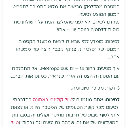
המטבח מהדלפק) מביאים את מלוא התמורה לתפריט
המגוון המוצע לסועד.
נפרדנו לשלום, לא לפני שהמלצר הניח על השולחן שתי
כוסות דז'סטיף בנוסח יוון – אוזו!
לסיכום: מומלץ למי שבא לו לצאת ממעגל הקסמים
המגנטי של "סלט יווני, צזיקי וקבב" ורוצה עוד ממשהו
אחר…
איך מגיעים: רחוב Metropoleus 12 – 14. ואל תתבלבלו
עם המסעדה הצמודה אליה שנראית כמעט אותו דבר….
3 דקות מכיכר סינטגמה.
לסיכום:
אתם מוזמנים ל
טיול קולינרי באתונה
בהדרכתי
ולטעום מכל קשת הטעמים של המטבח היווני, או לצאת
איתי לסוף שבוע של תרבות מוזיקה וקולינריה בטברנות
והמועדונים של אתונה, שבהם גם נטעם וגם נרקוד. (
טיול