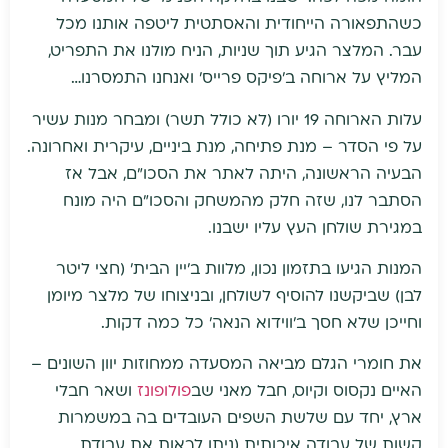
כשהתפאורה הייחודית והאסתטית ליטפה אותנו מכל
עבר. המלצר הגיע תוך שניות, הניח מולנו את התפריט,
המליץ על ארוחה ב'פיקס פרייס' ואנחנו התמסרנו…
עלות הארוחה 19 יורו (לא כולל תשר) ומבחר מנות עשיר
על פי הסדר – מנת פתיחה, מנת ביניים, עיקרית ואחרונה.
הבעיה הראשונה, היתה לאתר את הסכו"ם, אבל אז
הסתבר לנו, שזה חלק מהמשחק והסכו"ם היה מונח
במגירת שולחן העץ עליו ישבנו.
המנות הגיעו בתזמון נכון, מלוות ב'יין הבית' (חצי ליטר
לבן) שביקשנו להוסיף לשולחן, ובניצוחו של מלצר מיומן
וחייכן שלא חסך ב'ווידוא הנאה' כל כמה דקות.
את חומרי הגלם מביאה המסעדה ממחוזות יוון השונים –
האיים נקסוס וקיוס, חבל מאני שב
פולופונז
ושאר חבלי
ארץ, יחד עם שלשת השפים העובדים בה במשמרות
קשות של עבודה איכותית (ניתן לראות את עבודת