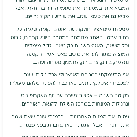
'מיסאפיר' Misafir – בתרגום מטורקית זהו 'עובר אורח'
המביא איתו במסעותיו את טעמי הדרך בה חלף… אבל
מביא גם את טעמו שלו… את שורשיו הקולינרייים…
מסעדת מיסאפיר חולקת שני אגפים וקומה שלמה על
רחוב ארמו. האחד מתמחה במטבח היווני, קבבים, גירוס
וכל השאר, והאגף השני חובק טאבון גדול מימדים
המוציא מתוך לועו את מיטב מאפי אסיה הקטנה –
גוזלמה, בורק, צ'י בורק, לחמג'ון, ספיחה ועוד….
אני התעמקתי במטבח האנאטולי אבל גיליתי שגם
למטבח האיטלקי נותנים כאן כבוד (הפונגי שלהם מעולה)
בקומה השניה – אפשר לשבת עם נוף האקרופוליס
ונרגילות המונחות במרכז השולחן להנאת האורחים.
ניסיתי את המנות האחרונות – הזמנתי עוגה שאת שמה
אינני זוכר – אבל התמונה כאן מדברת בפני עצמה…