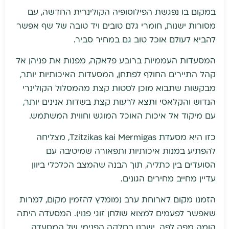
במקום בו נפגשת הפילוסופיה הקולינרית החדשה, עם
מסורות ישנות, חומרי גלם טובים ויד טובה של שף אפשר
להביא לעולם אוכל טוב גם במחיר סביר.
המסעדות העממיות ברובע פלאקה, מפנות את פניהן אל
קהל התיירים החולף לפתחן, המסעדות האיכותיות יותר,
מבקשות שתבוא מוכן לסטות קצת מהמסלול הקולינרי
הנדוש והקלאסי ותצא לרעות קצת בשדות אנינים יותר,
עם מיקוד אל איכות האוכל המוגש וחווית המשתמש.
כזו היא מסעדת Tzitzikas kai Mermigas, מצליחה
להפתיע במנות איכותיות ותפאורה שמיטיבה עם
הסועדים בין כתליה, תוך הבנה שהמצב הכלכלי ביוון
עדיין מחייב מחירים הגונים.
הזמנו מקום לארוחת ערב (מומלץ להזמין מקום, למרות
שאפשר לפעמים למצוא שולחן זוגי פנוי). המסעדה היתה
הומה מפה לפה. ישבנו בחלקה הפנימי של המסעדה