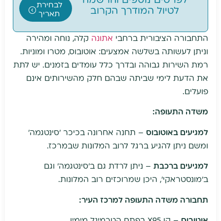
לפרטים נוספים והרשמה
לבחירת
לטיול המודרך הקרוב
תאריך
התחבורה הציבורית ברחבי
אתונה
קלה, נוחה ומהירה
וניתן לעשותה בשלשה אמצעים: אוטובוס, מטרו ומוניות.
רמת השירות גבוהה ובדרך כלל עומדים בזמנים. יש לתת
את הדעת לימי שביתה שבהם חלק מהשירותים אינם
פועלים.
משדה התעופה:
למגיעים באוטובוס
– תחנה אחרונה בכיכר 'סינטגמה'
ומשם ניתן להגיע ברגל לרוב המלונות שבמרכז.
למגיעים ברכבת
– ניתן לרדת גם ב'סינטגמה' וגם
ב'מונסטראקי', היכן שמרוכזים רוב המלונות.
תחבורה משדה התעופה למרכז העיר:
אוטובוס
– קו X95 בפתח הטרמינל מימין.