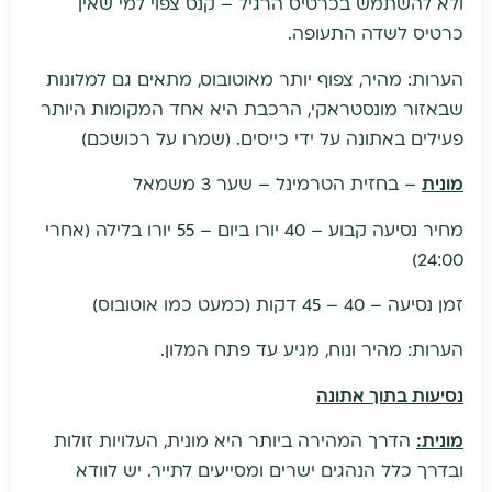
ולא להשתמש בכרטיס הרגיל – קנס צפוי למי שאין
כרטיס לשדה התעופה.
הערות: מהיר, צפוף יותר מאוטובוס, מתאים גם למלונות
שבאזור מונסטראקי, הרכבת היא אחד המקומות היותר
פעילים באתונה על ידי כייסים. (שמרו על רכושכם)
מונית
– בחזית הטרמינל – שער 3 משמאל
מחיר נסיעה קבוע – 40 יורו ביום – 55 יורו בלילה (אחרי
24:00)
זמן נסיעה – 40 – 45 דקות (כמעט כמו אוטובוס)
הערות: מהיר ונוח, מגיע עד פתח המלון.
נסיעות בתוך אתונה
מונית:
הדרך המהירה ביותר היא מונית, העלויות זולות
ובדרך כלל הנהגים ישרים ומסייעים לתייר. יש לוודא