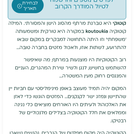
לפרטים נוספים והרשמה
לבחירת
לטיול המודרך הקרוב
תאריך
קוטוקי
היא טברנת מרתף מהסוג הישן והמסורתי. המילה
קוטוקיה
koutoukia
במקורה היא טורקית ומשמעותה
'משפחתי' וזו היתה התחושה למבקרים במקום שבאו
להתרועע, לשתות אוזו, ולאכול מזטים בחברה טובה…
רוב הקוטוקיות היו מוצנעות במרתף, מה שאיפשר
להשתמש בחשיש, לנגן ולשיר שירת המהגרים, העניים
והמנגסים רחוק מעין המשטרה…
המקום יהיה תמיד מעוצב באופן מינימליסטי עם חביות יין
שהתיישן ונמזג ישר לקנקנים… המזטים הוגשו כדי לאזן
את האלכוהול ולעיתים היו האורחים מוציאים כלי נגינה
וממלאים את חלל הקוטוקיה בצלילים מלנכוליים של
רבטיקו.
הקוטוקיה היה מקום מפלטם של הגברים, (הנשים נשארו