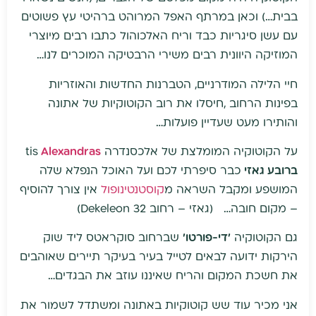
בבית…) וכאן במרתף האפל המרוהט ברהיטי עץ פשוטים
עם עשן סיגריות כבד וריח האלכוהול כתבו רבים מיוצרי
המוזיקה היוונית רבים משירי הרבטיקה המוכרים לנו…
חיי הלילה המודרניים, הטברנות החדשות והאוזריות
בפינות הרחוב ,חיסלו את רוב הקוטוקיות של אתונה
והותירו מעט שעדיין פועלות…
על הקוטוקיה המומלצת של אלכסנדרה tis
Alexandras
ברובע גאזי
כבר סיפרתי לכם ועל האוכל הנפלא שלה
המושפע ומקבל השראה מ
קוסטנטינופול
אין צורך להוסיף
– מקום חובה… (גאזי – רחוב Dekeleon 32)
גם הקוטוקיה
'די-פורטו'
שברחוב סוקראטס ליד שוק
הירקות ידועה לבאים לטייל בעיר בעיקר תיירים שאוהבים
את חשכת המקום והריח שאיננו עוזב את הבגדים…
אני מכיר עוד שש קוטוקיות באתונה ומשתדל לשמור את