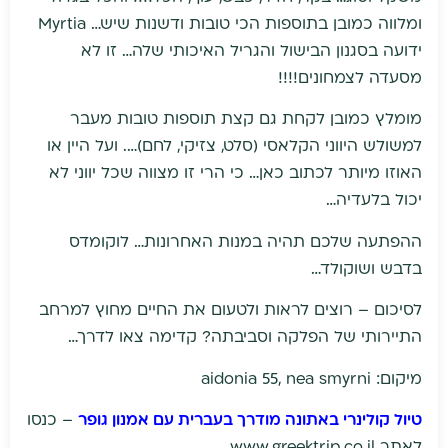
ומלווה כמובן בתוספות הכי טובות ודשנות שיש… Myrtia
ידועה בסגנון הבישול והגריל האיכותי שלה… זו לא
מסעדה לצמחונים!!!!
מומלץ כמובן לקחת גם קצת תוספות טובות מעבר
למשולש היווני הקלאסי (סלט, צזיקי, לחם)…. ועל היין או
האוזו מיותר לכתוב כאן… כי הרי זו מצווה שכל יווני לא
יכול בלעדיה…
ההפתעה שלכם תהיה במנות האחרונות… לוקומדס
בדבש ושוקולד…
לסיכום – רוצים לראות ולטעום את החיים מחוץ למרחב
התיירותי של הפלקה וסביבתה? קדימה צאו לדרך…
מיקום: aidonia 55, nea smyrni
טיול קולינרי באתונה מודרך בעברית עם אמנון גופר
– כנסו
לאתר www.greektrip.co.il