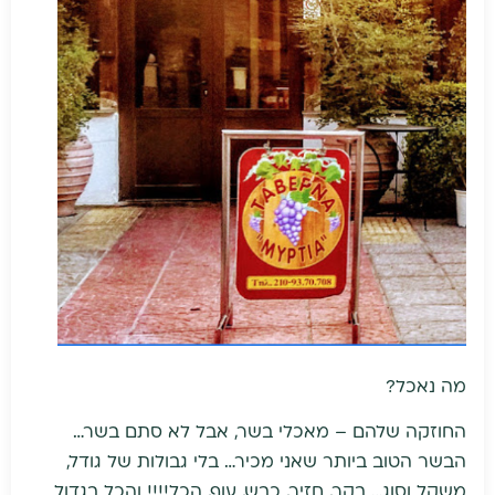
מה נאכל?
החוזקה שלהם – מאכלי בשר, אבל לא סתם בשר…
הבשר הטוב ביותר שאני מכיר… בלי גבולות של גודל,
משקל וסוג… בקר, חזיר, כבש, עוף, הכל!!!! והכל בגדול