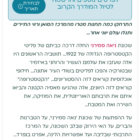
לפרטים נוספים והרשמה
לבחירת
לטיול המודרך הקרוב
תאריך
ה
תרחקו כמה תחנות מטרו מהמרכז הסואן ורווי התיירים
ותגלו עולם יווני אחר…
שכונת
ניאה סמירני
החלה דרכה כביתם של פליטי
הקטסטרופה הגדולה של 1922… תושביה הראשונים היו
אלה שעזבו את עולמם העשיר והרוחני באיזמיר
שבטורקיה והפכו לפליטים בשולי העיר אתונה… חילופי
אוכלוסיות קוראים לזה ההסטוריונים… "הקטסטרופה"
קוראים לזה היוונים, אלה שהגיעו מאסיה הקטנה והביאו
איתם את תרבותם האוריינטלית, את המוזיקה, את
השירה ואת המטבח…
על ההפתעות של שכונת 'נאה סמירני', על הטברנות
והברים, על האי הירוק שבלב השכונה, על המרכז
התרבותי שבליבה ועל אפשרויות הלינה, אפרט בנפרד…