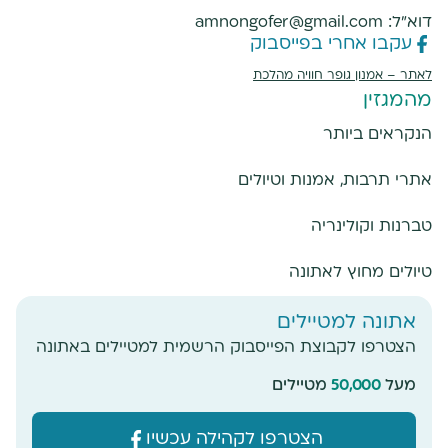
דוא"ל:
amnongofer@gmail.com
עקבו אחרי בפייסבוק
לאתר –
אמנון גופר חוויה מהלכת
מהמגזין
הנקראים ביותר
אתרי תרבות, אמנות וטיולים
טברנות וקולינריה
טיולים מחוץ לאתונה
אתונה למטיילים
הצטרפו לקבוצת הפייסבוק הרשמית למטיילים באתונה
מעל
50,000
מטיילים
מעוניינים להזמין סיור באתונה? שלחו הודעה
ואשמח לעזור
הצטרפו לקהילה עכשיו