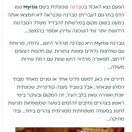
הפעם נצא לאכול ב
טברנה
שכונתית בשם
Myrtia
(עץ
הדס בתרגום לעברית) טברנה שכנראה לא תמצאו אותה
כמעט בשום מקום במרשתת להבדיל משלל הטברנות
הידועות יותר של השכונה עליהן אספר בהמשך….
טברנת Myrtia היא טברנה מהדור הישן… גדולה, מרווחת
עם שולחנות גדולים ומפות צחורות, עם חלונות הצופים
לרחוב, תפאורה מהדור הישן וצוות עם רמת שירות
מעולה…
תיירים אין כאן, למעט פליט אחד או שניים מאחד מבתי
המלון שבאזור, אבל בשביל סצנה קולינרית, שכונתית
יוונית ואווירה שאין בלב העיר, זה המקום ובעיקר בימי
ראשון בצהרים (חייבים להזמין) בשעה שמשפחות מגיעות
לחגוג בסעודה משפחתית מסורתית צהרים ביחד… ובלי
מוזיקה…