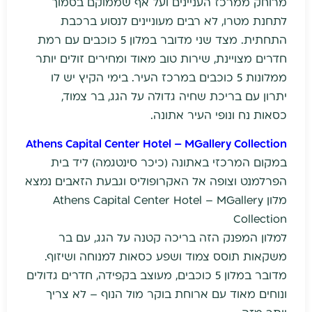
מרוחק ממרכז העניינים ועל אף שממוקם בסמוך
לתחנת מטרו, לא רבים מעוניינים לנסוע ברכבת
התחתית. מצד שני מדובר במלון 5 כוכבים עם רמת
חדרים מצויינת, שירות טוב מאוד ומחירים זולים יותר
ממלונות 5 כוכבים במרכז העיר. בימי הקיץ יש לו
יתרון עם בריכת שחיה גדולה על הגג, בר צמוד,
כסאות נח ונופי העיר אתונה.
Athens Capital Center Hotel – MGallery Collection
במקום המרכזי באתונה (כיכר סינטגמה) ליד בית
הפרלמנט וצופה אל האקרופוליס וגבעת הזאבים נמצא
מלון Athens Capital Center Hotel – MGallery
Collection
למלון המפנק הזה בריכה קטנה על הגג, עם בר
משקאות תוסס צמוד ושפע כסאות למנוחה ושיזוף.
מדובר במלון 5 כוכבים, מעוצב בקפידה, חדרים גדולים
ונוחים מאוד עם ארוחת בוקר מול הנוף – לא צריך