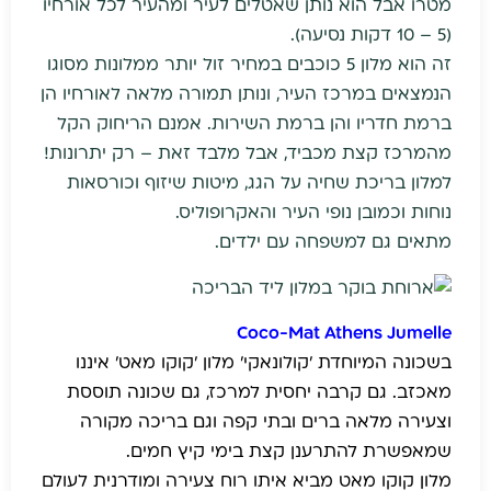
מטרו אבל הוא נותן שאטלים לעיר ומהעיר לכל אורחיו
(5 – 10 דקות נסיעה).
זה הוא מלון 5 כוכבים במחיר זול יותר ממלונות מסוגו
הנמצאים במרכז העיר, ונותן תמורה מלאה לאורחיו הן
ברמת חדריו והן ברמת השירות. אמנם הריחוק הקל
מהמרכז קצת מכביד, אבל מלבד זאת – רק יתרונות!
למלון בריכת שחיה על הגג, מיטות שיזוף וכורסאות
נוחות וכמובן נופי העיר והאקרופוליס.
מתאים גם למשפחה עם ילדים.
Coco-Mat Athens Jumelle
בשכונה המיוחדת 'קולונאקי' מלון 'קוקו מאט' איננו
מאכזב. גם קרבה יחסית למרכז, גם שכונה תוססת
וצעירה מלאה ברים ובתי קפה וגם בריכה מקורה
שמאפשרת להתרענן קצת בימי קיץ חמים.
מלון קוקו מאט מביא איתו רוח צעירה ומודרנית לעולם