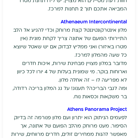
חוות דעת מטיילים הוא מצויין. יש לידו תחנת מטרו
המביאה אתכם תוך 2 תחנות למרכז.
Athenaeum Intercontinental
מלון אינטרקונטיננטל קצת מרוחק וכדי להגיע אל הלב
התיירותי הפועם של אתונה צריך לקחת מונית (אין
מטרו באיזור) ואני ממליץ לבדוק אם יש שאטל שיוצא
כל שעה מהמלון למרכז.
מדובר במלון מצויין מבחינת שירות, איכות חדרים
וארוחות בוקר. מי שמונית בעלות של 4 יורו לכל כיוון
לא מפריעה לו – זה אחלה מלון.
ומה לגבי הבריכה? תענוג! על גג המלון בריכה רדודה,
בר משקאות וכסאות נוח.
Athens Panorama Project
לפעמים הניתוק הוא יתרון ועם מלון פנורמה זה בדיוק
הסיפור. מעט מרוחק מהלב הפועם של אתונה, אך
מאפשר להנות ממחירים זולים, חדרים מרווחים, שירות