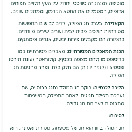
מוסיפה למנהג זה טוויסט ייחודי: על העץ תלויים תפוחים
אדומים, המסמלים את החטא הקדמון, וממתקים שונים.
הקאלידה
: בערב חג המולד, ילדים לבושים תחפושות
מסורתיות הולכים מבית לבית ושרים שירים מיוחדים.
בתמורה הם מקבלים פירות יבשים, אגוזים וממתקים.
הכנת המאכלים המסורתיים:
מאכלים מסורתיים כמו
כריסופסומו (לחם מצופה בכסף), קולוראטה (עוגת תירס)
ופסטיציו (לזניה יוונית) הם חלק בלתי נפרד מחגיגות חג
המולד.
הליכה לכנסייה:
בוקר חג המולד נחגג בכנסייה, שם
נערכת תפילה חגיגית. לאחר התפילה, המשפחות
מתכנסות לארוחת חג גדולה.
לסיכום:
חג המולד ביוון הוא חג של משפחה, מסורת ואמונה. הוא