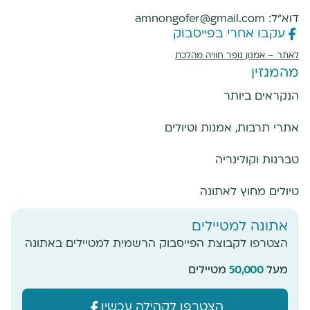
דוא"ל:
amnongofer@gmail.com
עקבו אחרי בפייסבוק
לאתר –
אמנון גופר חוויה מהלכת
מהמגזין
הנקראים ביותר
אתרי תרבות, אמנות וטיולים
טברנות וקולינריה
טיולים מחוץ לאתונה
אתונה למטיילים
הצטרפו לקבוצת הפייסבוק הרשמית למטיילים באתונה
מעל
50,000
מטיילים
מעוניינים להזמין סיור באתונה? שלחו הודעה
ואשמח לעזור
הצטרפו לקהילה עכשיו