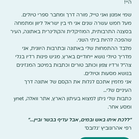
היי!
שמי אמנון ואני טייל, מורה דרך ומחבר ספרי טיולים.
מעל חמש עשרה שנים אני חי בין ישראל ליוון ומתמחה
בסצנה התרבותית, המוזיקלית והקולינרית באתונה, העיר
שהפכה להיות ביתי השני.
מלבד ההתמחות שלי באתונה ובתרבות היוונית, אני
מדריך טיולי נושא ייחודיים בארץ, מגיש פינות רדיו בגלי
צה"ל ורדיו צפון וכותב טורים וכתבות במיטב המגזינים
בנושא מסעות וטיולים.
אני מזמין אתכם לגלות את הקסם של אתונה דרך
העיניים שלי…
כתבות שלי ניתן למצוא בעיתון הארץ, אתר וואלה, ynet
ומסע אחר.
"ללכת איתו באש ובמים, אבל עדיף בבשר וביין…"
רפי אהרונוביץ 'גלובס'