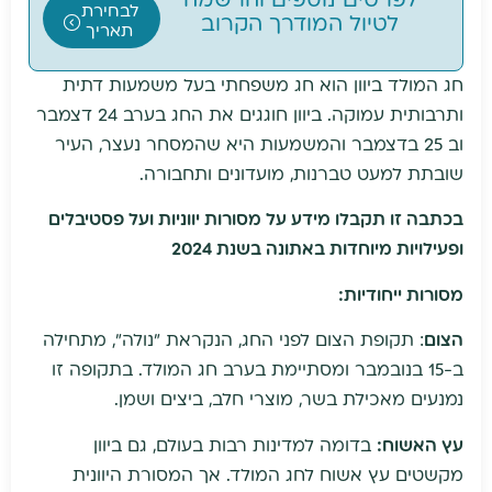
לפרטים נוספים והרשמה
לבחירת
לטיול המודרך הקרוב
תאריך
חג המולד ביוון הוא חג משפחתי בעל משמעות דתית
ותרבותית עמוקה. ביוון חוגגים את החג בערב 24 דצמבר
וב 25 בדצמבר והמשמעות היא שהמסחר נעצר, העיר
שובתת למעט טברנות, מועדונים ותחבורה.
בכתבה זו תקבלו מידע על מסורות יווניות ועל פסטיבלים
ופעילויות מיוחדות באתונה בשנת 2024
מסורות ייחודיות:
הצום
: תקופת הצום לפני החג, הנקראת "נולה", מתחילה
ב-15 בנובמבר ומסתיימת בערב חג המולד. בתקופה זו
נמנעים מאכילת בשר, מוצרי חלב, ביצים ושמן.
עץ האשוח:
בדומה למדינות רבות בעולם, גם ביוון
מקשטים עץ אשוח לחג המולד. אך המסורת היוונית