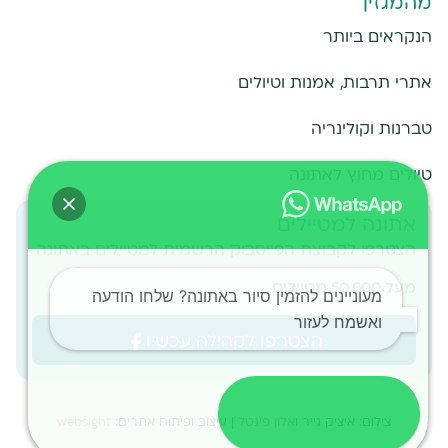
מהמגזין
הנקראים ביותר
אתרי תרבות, אמנות וטיולים
טברנות וקולינריה
טיולים מחוץ לאתונה
אתונה למטיילים
הצטרפו לקבוצת הפייסבוק הרשמית למטיילים באתונה
מעל
50,000
מטיילים
מעוניינים להזמין סיור באתונה? שלחו הודעה
ואשמח לעזור
הצטרפו לקהילה עכשיו
שליחת הודעה
צילום: איציק גייר ו
אלון פינטל
|
עיצוב ופיתוח אתרים:
websight