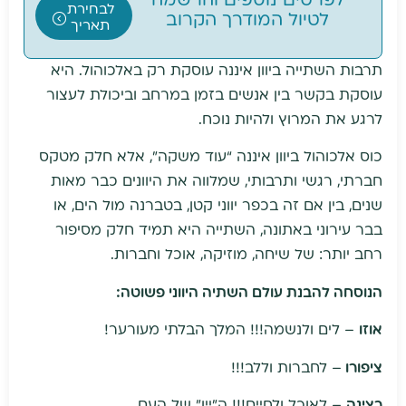
לפרטים נוספים והרשמה
לבחירת
לטיול המודרך הקרוב
תאריך
תרבות השתייה ביוון איננה עוסקת רק באלכוהול. היא
עוסקת בקשר בין אנשים בזמן במרחב וביכולת לעצור
לרגע את המרוץ ולהיות נוכח.
כוס אלכוהול ביוון איננה “עוד משקה”, אלא חלק מטקס
חברתי, רגשי ותרבותי, שמלווה את היוונים כבר מאות
שנים, בין אם זה בכפר יווני קטן, בטברנה מול הים, או
בבר עירוני באתונה, השתייה היא תמיד חלק מסיפור
רחב יותר: של שיחה, מוזיקה, אוכל וחברות.
הנוסחה להבנת עולם השתיה היווני פשוטה:
אוזו
– לים ולנשמה!!! המלך הבלתי מעורער!
ציפורו
– לחברות וללב!!!
רצינה
– לאוכל ולחיים!!! ה"יין" של העם.