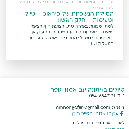
אתרי תרבות, אמנות וטיולים
,
טברנות וקולינריה
,
טיולים מחוץ
לאתונה
,
כללי
הטיילת הנשכחת של פיראוס – טיול
וטעימות – חלק ראשון
לשתי שכונות בפיראוס יש רצועת חוף רציפה
שאיננה מופרעת בתנועת מעבורות הענק אך
מאפשרות למטייל להנות מפיראוס הרגועה, זו
הנושקת […]
טיולים באתונה עם אמנון גופר
נייד:
054-6549191
דוא"ל:
amnongofer@gmail.com
עקבו אחרי בפייסבוק
לאתר –
אמנון גופר חוויה מהלכת