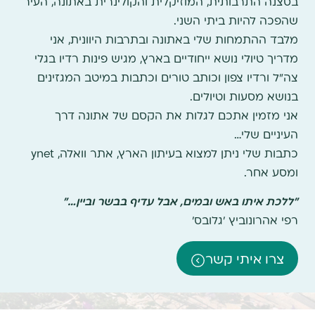
בסצנה התרבותית, המוזיקלית והקולינרית באתונה, העיר
שהפכה להיות ביתי השני.
מלבד ההתמחות שלי באתונה ובתרבות היוונית, אני
מדריך טיולי נושא ייחודיים בארץ, מגיש פינות רדיו בגלי
צה"ל ורדיו צפון וכותב טורים וכתבות במיטב המגזינים
בנושא מסעות וטיולים.
אני מזמין אתכם לגלות את הקסם של אתונה דרך
העיניים שלי…
כתבות שלי ניתן למצוא בעיתון הארץ, אתר וואלה, ynet
ומסע אחר.
"ללכת איתו באש ובמים, אבל עדיף בבשר וביין…"
רפי אהרונוביץ 'גלובס'
צרו איתי קשר