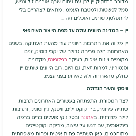
מדובר בתזקיק יין לבן עם ניחוח שרף אורנים זול ונגיש,
סמל לפשטות ולמטבח העממי, מתאים לצהריים בלי
להתפלסף, שותים ואוכלים וזהו…
יין – המדינה היוונית עולה על מפת הייצור האירופאי
יין מלווה את התרבות היוונית עוד מהעת העתיקה. בשנים
האחרונות חלה פריחה גדולה של יקבי בוטיק, זנים
מקומיים ויינות איכות, בעיקר
בפלופונס
, מקדוניה
וסנטוריני. למרות זאת, גם היום, רוב היוונים שותים יין
כחלק מהארוחה ולא כאירוע בפני עצמו.
וויסקי והעיר הגדולה
לצד המסורת, התפתחה בעשורים האחרונים תרבות
שתייה עירונית, ברי קוקטיילים, וויסקי, ג’ין וטוניק, ותרבות
לילה מודרנית. ב
אתונה
ובסלוניקי פועלים ברים ברמה
בינלאומית, עם דגש על עיצוב, מוזיקה וקוקטיילים
מתוחכמים. כאן השתייה פחות איטית ופחות משפחתית