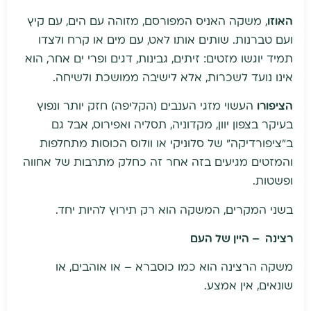
האוזו
, משקה האניס המפורסם, מזוהה עם הים, עם קיץ
ועם טברנות. שותים אותו לאט, עם מים או קרח ולצדו
תמיד יוגשו מזטים: זיתים, גבינות, דגים ופרי ים אחר, הוא
אינו נועד לשכרות, אלא לישיבה ממושכת ולשיחה.
הציפורו
העשוי מזגי הענבים (הקליפה) חזק יותר ונפוץ
בעיקר בצפון יוון, מקדוניה, תסליה ואפירוס, אבל גם
ב”ציפורדיקה” של סלוניקי או וולוס הכוסות מתחלפות
והמזטים מגיעים בזה אחר זה כחלק מתרבות של אחווה
ופשטות.
בשני המקרים, המשקה הוא רק תירוץ להיות יחד.
רצינה
–
היין של העם
משקה הרצינה הוא כמו כוסברא – או אוהבים, או
שונאים, אין אמצע.