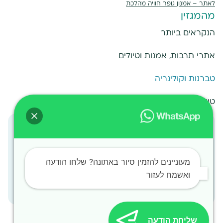
לאתר –
אמנון גופר חוויה מהלכת
מהמגזין
הנקראים ביותר
אתרי תרבות, אמנות וטיולים
טברנות וקולינריה
טיולים מחוץ לאתונה
אתונה למטיילים
הצטרפו לקבוצת הפייסבוק הרשמית למטיילים באתונה
מעל
50,000
מטיילים
מעוניינים להזמין סיור באתונה? שלחו הודעה
ואשמח לעזור
הצטרפו לקהילה עכשיו
שליחת הודעה