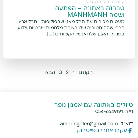
טברנות וקולינריה
,
כללי
טברנה באתונה – הפתעה
ושמה ΜΑΝΗΜΑΝΗ
מעטים מכירים את חבל מאני שבפולופונז… חבל ארץ
הררי שההיסטוריה שלו רצופת מלחמות שבטיות וידוע
במגדלי האבן שלו ואנשיו הקשוחים […]
הקודם
1
2
3
הבא
טיולים באתונה עם אמנון גופר
נייד:
054-6549191
דוא"ל:
amnongofer@gmail.com
עקבו אחרי בפייסבוק