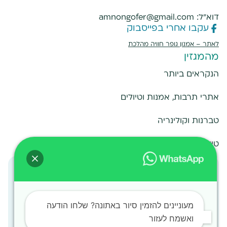
דוא"ל:
amnongofer@gmail.com
עקבו אחרי בפייסבוק
לאתר –
אמנון גופר חוויה מהלכת
מהמגזין
הנקראים ביותר
אתרי תרבות, אמנות וטיולים
טברנות וקולינריה
טיולים מחוץ לאתונה
אתונה למטיילים
הצטרפו לקבוצת הפייסבוק הרשמית למטיילים באתונה
מעל
50,000
מטיילים
מעוניינים להזמין סיור באתונה? שלחו הודעה
ואשמח לעזור