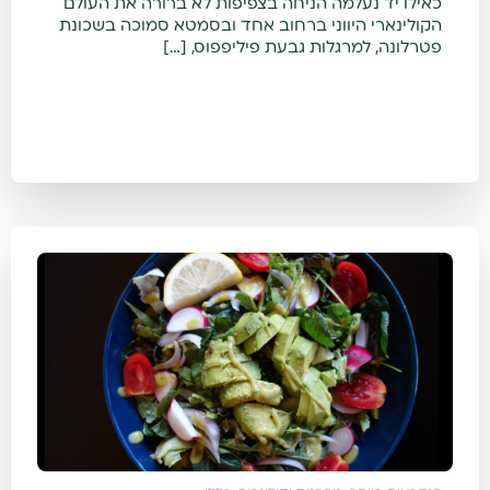
כאילו יד נעלמה הניחה בצפיפות לא ברורה את העולם
הקולינארי היווני ברחוב אחד ובסמטא סמוכה בשכונת
פטרלונה, למרגלות גבעת פיליפפוס, […]