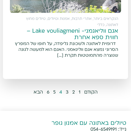
הנקראים ביותר
,
אתרי תרבות, אמנות וטיולים
,
טיולים מחוץ
לאתונה
,
כללי
אגם ווליאגמני- Lake vouliagmeni –
חווית ספא אחרת
דרומית לאתונה ולשכונת גליפדה, על חופו של המפרץ
הסרוני נמצא אגם ווליגאמני. האגם הוא למעשה לגונה
שנוצרה מהתמוטטות תקרת […]
הקודם
1
2
3
4
5
6
הבא
טיולים באתונה עם אמנון גופר
נייד:
054-6549191