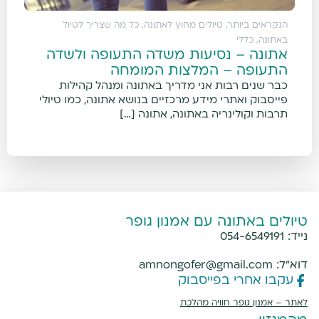
הנקראים ביותר
,
טיולים מחוץ לאתונה
,
כל מה שצריך לטיול
באתונה
,
כללי
אתונה – נסיעות משדה התעופה ולשדה
התעופה – המלצות המומחה
כבר שנים רבות אני מדריך באתונה ומנהל קהילות
פייסבוק ואתרי מידע מרכזיים בנושא אתונה, כמו טיולי
תרבות וקולינריה באתונה, אתונה […]
טיולים באתונה עם אמנון גופר
נייד:
054-6549191
דוא"ל:
amnongofer@gmail.com
עקבו אחרי בפייסבוק
לאתר –
אמנון גופר חוויה מהלכת