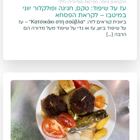
הנקראים ביותר
,
טברנות וקולינריה
,
כללי
עז על שיפוד: טקס, חגיגה ופולקלור יווני
במיטבו – לקראת הפסחא
ביוונית קוראים לזה: “Κατσικάκι στη σούβλα” – עז
על שיפוד ביוון, עז או גדי על שיפוד מעל מדורה הם
הרבה […]