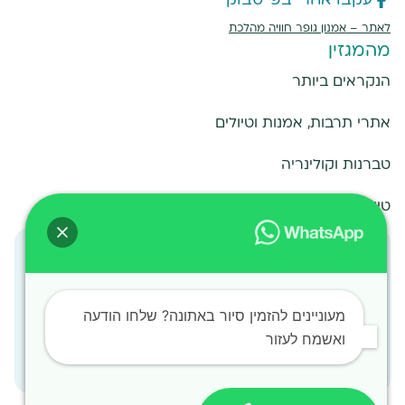
עקבו אחרי בפייסבוק
לאתר –
אמנון גופר חוויה מהלכת
מהמגזין
הנקראים ביותר
אתרי תרבות, אמנות וטיולים
טברנות וקולינריה
טיולים מחוץ לאתונה
אתונה למטיילים
הצטרפו לקבוצת הפייסבוק הרשמית למטיילים באתונה
מעל
50,000
מטיילים
מעוניינים להזמין סיור באתונה? שלחו הודעה
ואשמח לעזור
הצטרפו לקהילה עכשיו