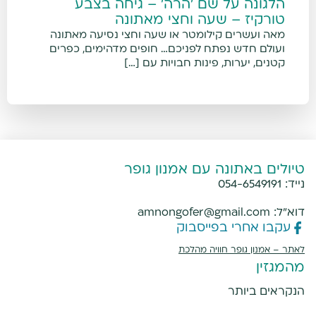
הלגונה על שם 'הרה' – גיחה בצבע
טורקיז – שעה וחצי מאתונה
מאה ועשרים קילומטר או שעה וחצי נסיעה מאתונה
ועולם חדש נפתח לפניכם… חופים מדהימים, כפרים
קטנים, יערות, פינות חבויות עם […]
טיולים באתונה עם אמנון גופר
נייד:
054-6549191
דוא"ל:
amnongofer@gmail.com
עקבו אחרי בפייסבוק
לאתר –
אמנון גופר חוויה מהלכת
מהמגזין
הנקראים ביותר