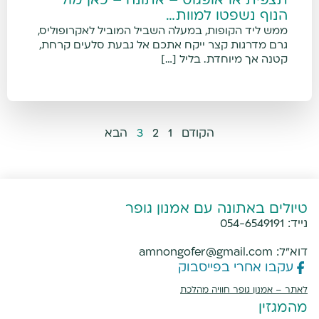
תצפית אראופגוס – אתונה – כאן מול
הנוף נשפטו למוות…
ממש ליד הקופות, במעלה השביל המוביל לאקרופוליס,
גרם מדרגות קצר ייקח אתכם אל גבעת סלעים קרחת,
קטנה אך מיוחדת. בליל […]
הקודם
1
2
3
הבא
טיולים באתונה עם אמנון גופר
נייד:
054-6549191
דוא"ל:
amnongofer@gmail.com
עקבו אחרי בפייסבוק
לאתר –
אמנון גופר חוויה מהלכת
מהמגזין