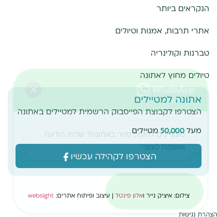
הנקראים ביותר
אתרי תרבות, אמנות וטיולים
טברנות וקולינריה
טיולים מחוץ לאתונה
אתונה למטיילים
הצטרפו לקבוצת הפייסבוק הרשמית למטיילים באתונה
מעל
50,000
מטיילים
מעוניינים להזמין סיור באתונה? שלחו הודעה
ואשמח לעזור
הצטרפו לקהילה עכשיו
שליחת הודעה
צילום: איציק גייר ו
אלון פינטל
|
עיצוב ופיתוח אתרים:
websight
הצהרת נגישות