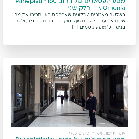
מסע הפסאז'ים של רחוב Panepistimiou
\ Omonia – חלק שני
בשלשה מאמרים / בלוגים שאפרסם כאן, תכירו את מה
שמתואר על ידי הפילוסוף וחוקר התרבות הגרמני, ולטר
בנימין, כ"מופע קסמים […]
אתרי תרבות, אמנות וטיולים
,
כללי