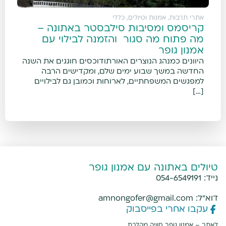
אתרי תרבות, אמנות וטיולים
,
כללי
קריסמס ומסיבות סילבסטר באתונה –
מה פתוח מה סגור והזמנה לבילוי עם
אמנון גופר
היוונים כמנהג הנוצרים האורתודוכסים חוגגים את השנה
החדשה במשך שבוע ימים שלם, ומקדישים הרבה
למפגשים המשפחתיים, לארוחות וכמובן גם לבילויים
[…]
טיולים באתונה עם אמנון גופר
נייד:
054-6549191
דוא"ל:
amnongofer@gmail.com
עקבו אחרי בפייסבוק
לאתר –
אמנון גופר חוויה מהלכת