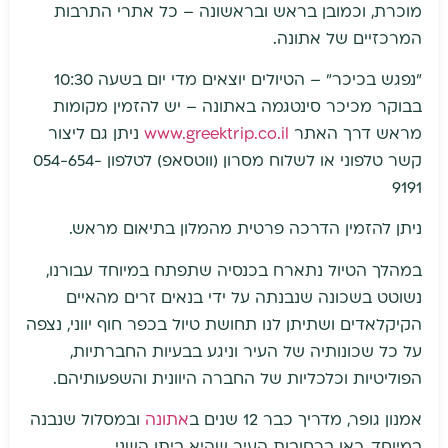
מוכרת, וכמובן בראש ובראשונה – כל אתרי התרבות
המרכזיים של אתונה.
"נפגש בכיכר" – הטיולים יוצאים מדי יום בשעה 10:30
בבוקר מכיכר סינטגמה באתונה – יש להזמין מקומות
מראש דרך האתר
www.greektrip.co.il
ניתן גם ליצור
קשר טלפוני או לשלוח מסרון (ווטסאפ) לטלפון 054-654-
9191
ניתן להזמין הדרכה פרטית מהמלון בתיאום מראש.
במהלך הטיול נתארח בכנסיה שתפתח במיוחד עבורנו,
נשוטט בשכונה שנבנתה על ידי בנאים זרים מהאיים
הקיקלאדים ושתיתן לנו תחושת טיול בכפר חוף יווני, נצפה
על כל שכונותיה של העיר וניגע בבעיות החברתיות,
הפוליטיות וכלכליות של החברה היוונית והשפעותיהם.
אמנון גופר, מדריך כבר 12 שנים ב
אתונה
ובמסלול שנבנה
במיוחד, כאן ברחובות העיר שהיא ביתו השני.