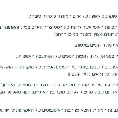
סוקרטס לאופיו של אדם המוגדר כ"מידה טובה".
 תכונות האופי אשר לדעת סוקרטס צריך האדם בכלל והאתונאי בפ
ת: "אדם מצוין ומוצלח במובן הרחב"
 סולד ועיניים בולטות,
ל בנאי ומיילדת, לאמות הספים של המחשבה האנושית…
טים הטובים ביותר של הופעתו הפיזית של סוקרטס – הוא היה נמ
ה… כך נראים גדולי עולם!!!
פיליפאפו Filopappou נמצאים עוד שלשה אתרים משמעותיים – מצבת פילופאפו, תאט
אד עם שביל מרוצף ולעתים מוצל בין האתרים. הנוף מאפשר מב