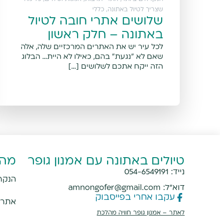
שצריך לטיול באתונה
,
כללי
שלושים אתרי חובה לטיול
באתונה – חלק ראשון
לכל עיר יש את האתרים המרכזיים שלה, אלה
שאם לא "נגעת" בהם, כאילו לא היית… הבלוג
הזה ייקח אתכם לשלושים […]
טיולים באתונה עם אמנון גופר
מהמ
נייד:
054-6549191
הנקר
דוא"ל:
amnongofer@gmail.com
עקבו אחרי בפייסבוק
אתרי 
מעוניינים להזמין סיור באתונה? שלחו הודעה
לאתר –
אמנון גופר חוויה מהלכת
ואשמח לעזור