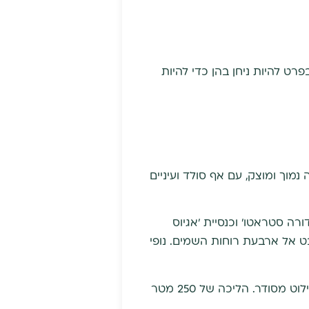
רט להיות ניחן בהן כדי להיות
וך ומוצק, עם אף סולד ועיניים
רון 'דורה סטראטו' וכנסיית 'אגיוס
ט אל ארבעת רוחות השמים. נופי
: זהו טיול רגלי קל על גבעת המוזות, היוצא מרחבת האוטובוסים של האקרופוליס. יש שילוט מסודר. הליכה של 250 מטר