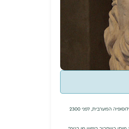
כאן על גבעת פיליפאפו, Filopappou הקרויה גם 'גבעת המוזות', נראה כי מותו של סוקרטס אבי הפילוסופיה המערבית, לפני 2300
מותו כשחרור הנפש מן הגוף".