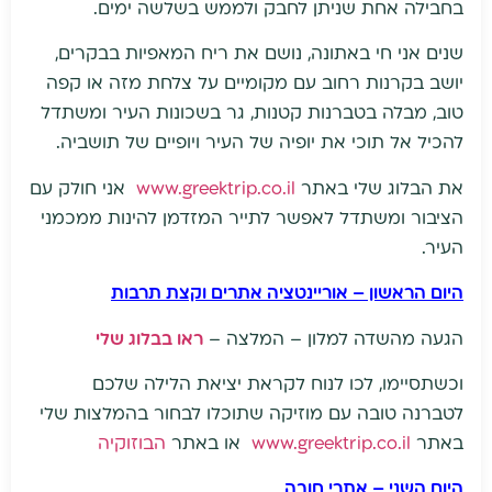
בחבילה אחת שניתן לחבק ולממש בשלשה ימים.
שנים אני חי באתונה, נושם את ריח המאפיות בבקרים,
יושב בקרנות רחוב עם מקומיים על צלחת מזה או קפה
טוב, מבלה בטברנות קטנות, גר בשכונות העיר ומשתדל
להכיל אל תוכי את יופיה של העיר ויופיים של תושביה.
את הבלוג שלי באתר
www.greektrip.co.il
אני חולק עם
הציבור ומשתדל לאפשר לתייר המזדמן להינות ממכמני
העיר.
היום הראשון – אוריינטציה אתרים וקצת תרבות
הגעה מהשדה למלון – המלצה –
ראו בבלוג שלי
וכשתסיימו, לכו לנוח לקראת יציאת הלילה שלכם
לטברנה טובה עם מוזיקה שתוכלו לבחור בהמלצות שלי
באתר
www.greektrip.co.il
או באתר
הבוזוקיה
היום השני – אתרי חובה