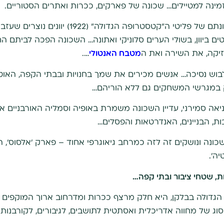
מינה למטיילים… שכונה של פארקים, ככרות ואתרים הסטוריים.
ניאה סמירני (איזמיר החדשה), שכונתם של פליטי ה"קט
יטים ביוון, בשולי הערים סלוניקי ואתונה… השכונה הפכה לביתם
זיקה, את השירה ואת ה
מטבח האנטולי
….
בוש נסיכה… אנשים מכירים את שמך בחנויות ובבתי הקפה, האוט
 במגרשי המשחקים גם ללא הוריהם…
היווסדה של ניאה סמירני, עדיין השכונה משמרת באופיה וסמליה האורבנ
ת, הבניינים, האנדרטאות והפסלים…
נה ונושקים זה לזה כמרחב גיאוגרפי אחוד – פארק 'אלסוס', הכ
, שטחי ציבור ובתי קפה…
הגדולה בבלקן, היא חלק מרצף ככרות ומדרחוב ארוך המוקפים בב
סוג של מחווה אדריכלית ואסתטית לתושבים, לגיבורים, לקורבנות 