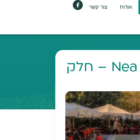
אודות
צור קשר
חוויה בשכונת 'ניאה סמירני' Nea Smyrni – חלק