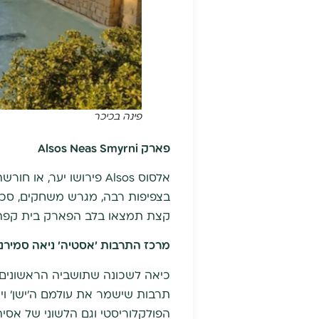
פינה בכיכר
פארק
Alsos Neas Smyrni
אלסוס Alsos פירושו יער
בצפיפות רבה, מגרש משחקים, סככו
קצת תמצאו בלב הפארק בית קפה חביב – alsos café ואפילו 
מרכז התרבות 'אסטיה' ניאה סמירני
כיאה לשכונה שתושביה הראשונים ה
תרבות שישמר את עולמם ה'ישן' ויהי
הפולקלוריסטי וגם הלשוני של אסי