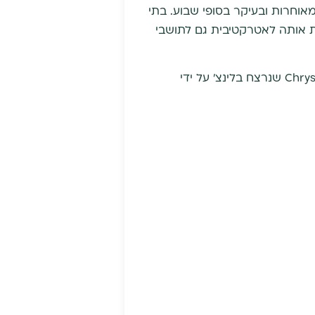
וחרות ובעיקר בסופי שבוע. בתי
כת אותה לאטרקטיבית גם לתושבי
הכיכר והמדרחוב נותנים מקום של כבוד לאסון הגדול (הקטסטרופה) בדמותו של הבישוף Chrysostomou שנרצח בלינצ' על ידי