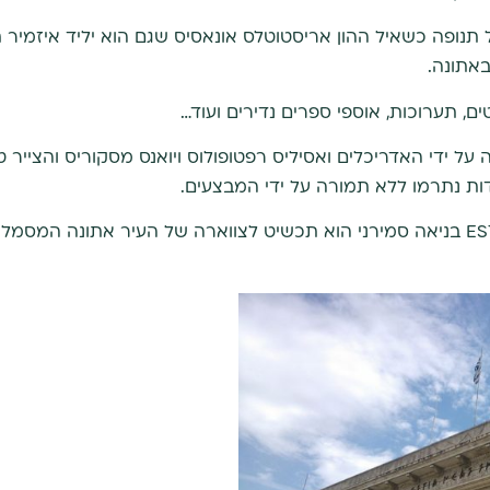
תנופה כשאיל ההון אריסטוטלס אונאסיס שגם הוא יליד איזמיר ת
אתונה.
ם, תערוכות, אוספי ספרים נדירים ועוד…
בנה על ידי האדריכלים ואסיליס רפטופולוס ויואנס מסקוריס והציי
דות נתרמו ללא תמורה על ידי המבצעים.
לסיכום – הארמון המפואר של ESTIA בניאה סמירני הוא תכשיט לצווארה של העיר 