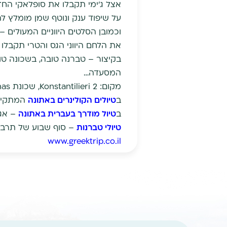
אצל ג'ימי תקבלו את סופלאקי החז
על שיפוד ענק ונוטף שמן מומלץ לה
את הלחם היווני הגס והטרי תקבלו
בקיצור – טברנה טובה, בשכונה ט
המסעדה…
מקום: Konstantilieri 2, שכונת Vironas
ב
טיולים הקולינרים באתונה
המתקיימ
ב
טיול מודרך בעברית באתונה
– אגל
טיולי טברנות
– סוף שבוע של תרבות
www.greektrip.co.il