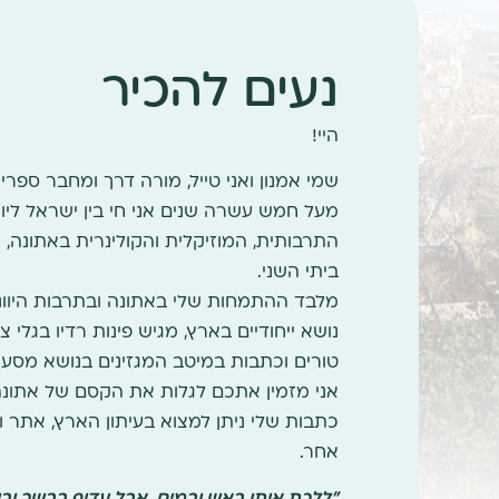
נעים להכיר
היי!
שמי אמנון ואני טייל, מורה דרך ומחבר ספרי ט
מעל חמש עשרה שנים אני חי בין ישראל ליו
התרבותית, המוזיקלית והקולינרית באתונה,
ביתי השני.
מלבד ההתמחות שלי באתונה ובתרבות היוונית
נושא ייחודיים בארץ, מגיש פינות רדיו בגלי צה
טורים וכתבות במיטב המגזינים בנושא מסעות
אני מזמין אתכם לגלות את הקסם של אתונה 
אחר.
"ללכת איתו באש ובמים, אבל עדיף בבשר וביי