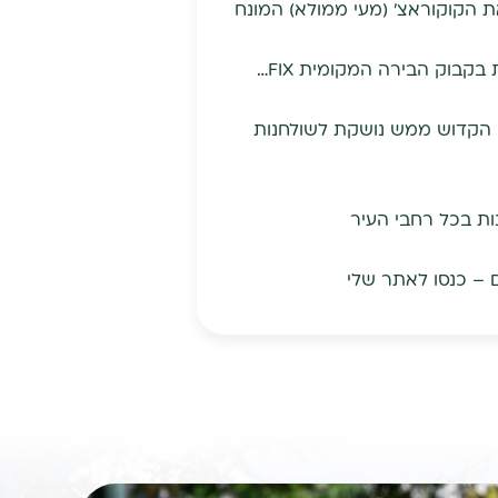
ת הקוקוראצ' (מעי ממולא) המונח
וכמובן הסלטים היווניים המעולים – צזיקי, פאווה, סלט יווני, חורטה, פטה מטוגנת ועוד… לא לשכוח את בקבוק הבירה המקומית FIX…
ס הקדוש ממש נושקת לשולחנות
ת בכל רחבי העיר
 – כנסו לאתר שלי