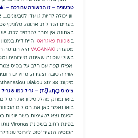
טבעונים – זו הבשורה עבורכם – Veganaki
יוון יכולה להיות גן עדן לטבעוני
בערים הגדולות, אתונה, סלוניקי פטר
באתונה אין צורך להרחיק לכת, יש 
ב
שכונת פאגראטי
הייחודית במגוון
מסעדת
VAGANAKI
היא הגרסה הי
בשולי שכונה שאיננה תיירותית ומג
ואפילו קפה עם חלב על בסיס צמחי.
אווירה טובה וצעירה, מחירים הוגנ
מיקום: 38 Athanasiou Diakou Str – חמש דקות משער אדריאנוס.
צימיס (Tζίμης) – גריל כמו שגריל צריך להיות…
בואו נמחק מהלקסיקון את המילים 
בואו נאמר כאן את המילים הנכונות
הפעם נצא לטעימות בשר יווניות בטברנה מסורתית הנ
בפינת 
הכנסיה הזעיר 'סנט לזרוס' שגודלה