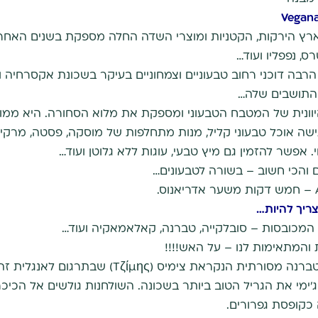
ם…. ארץ הירקות, הקטניות ומוצרי השדה החלה מספקת בשנים האחר
ס, נפפליו ועוד…
הרבה דוכני רחוב טבעוניים וצמחוניים בעיקר בשכונת אקסרחיה ו
 התושבים שלה…
וונית של המטבח הטבעוני ומספקת את מלוא הסחורה. היא ממו
ישה אוכל טבעוני קליל, מנות מתחלפות של מוסקה, פסטה, מרקים
 אפשר להזמין גם מיץ טבעי, עוגות ללא גלוטן ועוד…
ים והכי חשוב – בשורה לטבעונים…
המכובסות – סובלקייה, טברנה, קאלאמאקיה ועוד…
 והמתאימות לנו – על האש!!!!
קראת צימיס (Tζίμης) שבתרגום לאנגלית זה ג'ימי.
רחוב בשכונת Vironas נותן ג'ימי את הגריל הטוב ביותר בשכונה. השולחנות גולשי
 כקופסת גפרורים.