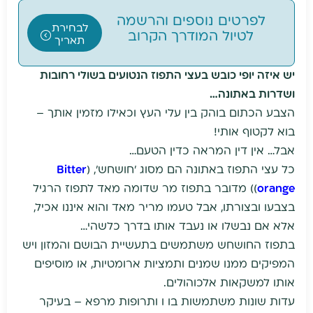
לפרטים נוספים והרשמה
לבחירת
לטיול המודרך הקרוב
תאריך
יש איזה יופי כובש בעצי התפוז הנטועים בשולי רחובות
ושדרות באתונה…
הצבע הכתום בוהק בין עלי העץ וכאילו מזמין אותך –
בוא לקטוף אותי!
אבל… אין דין המראה כדין הטעם…
כל עצי התפוז באתונה הם מסוג 'חושחש', (
Bitter
orange
)) מדובר בתפוז מר שדומה מאד לתפוז הרגיל
בצבעו ובצורתו, אבל טעמו מריר מאד והוא איננו אכיל,
אלא אם נבשלו או נעבד אותו בדרך כלשהי…
בתפוז החושחש משתמשים בתעשיית הבושם והמזון ויש
המפיקים ממנו שמנים ותמציות ארומטיות, או מוסיפים
אותו למשקאות אלכוהולים.
עדות שונות משתמשות בו ו ותרופות מרפא – בעיקר