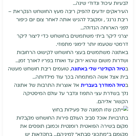
לבעיות עיכול ונדודי שינה…
העיראקים יודעים להפיק ריבה מעץ החושחש הנקראת –
ריבת נרנג' , ומקובל להגיש אותה לאחר צום יום כיפור
לפני הארוחה הגדולה…
יצרני ליקר ביתי משתמשים בחושחש כדי ליצור ליקר
דרמטי שטעמו יותר לימוני מתפוזי.
באתונה משתמשים בעצי החושחש לקישוט הרחובות
ושדרות משום שהוא ירוק עד ואוחז בפריו לאורך זמן…
ב
טיול הקולינרי שלי באתונה
, טועמים ריבת חושחש מעשה
בית אצל אשה המתמחה בכך עוד מילדותה…
ב
טיול המודרך בעברית
אל אוצרות התרבות של אתונה
נלך בשדרת עצי התפוז ונדבר על עולם המיסטיקה
הקשור אליהם.
בתרבויות אוכל סביב העולם פירות החושחש מקבלות
מקום בשירה הפואטית רומנטית וכמובן תופסים את
מקומם ב"מתכוני סבתא" למיניהם… בחקלאות יש