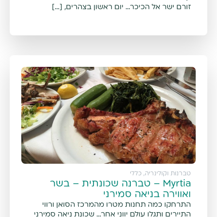
זורם ישר אל הכיכר… יום ראשון בצהרים, […]
טברנות וקולינריה
,
כללי
Myrtia – טברנה שכונתית – בשר
ואווירה בניאה סמירני
התרחקו כמה תחנות מטרו מהמרכז הסואן ורווי
התיירים ותגלו עולם יווני אחר… שכונת ניאה סמירני