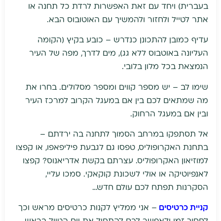
בעברית) ויחד עם זאת האפשרות לרדת כל תחנה או
אתר לטייל ולחזור ולהמשיך עם האוטובוס הבא.
עדיף כמובן להתכונן כנדרש – כובע בקיץ (הקומה
העליונה באוטבוס ללא גג), מים לדרך, מפה של העיר
הנמצאת בכל מלון בלובי.
שימו לב – יש מספר קווים ומספר מסלולים. בחרו את
מה שמתאים לכם בין אם במעגל הקרוב למרכז העיר
ובין אם במעגל הרחוק.
אל תסתפקו במרחב הסמוך לתחנה בה ירדתם –
בתחנת האקרופוליס, טפסו גם לגבעת פיליפאפו, או קפצו
למוזיאון האקרופוליס. עצרתם בקשת אדריאנוס? קפצו
לאנפיוטיקה או אולי לשכונת קוקאקי. סמכו עליי,
הסקרנות תפתח לכם עולם חדש…
קניית כרטיסים
– אני ממליץ לקנות כרטיסים מראש וכך