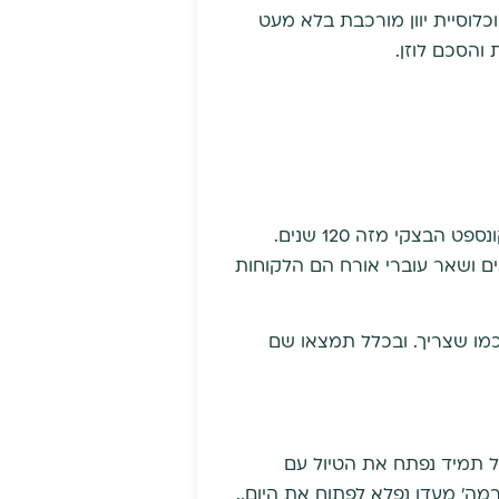
לוסיית יוון מורכבת בלא מעט
והסכם לוזן.
מאפית Ariston נחשבה למוסד בחלק הזה של הפלקה. ההסטוריה של משפחת 'לובוטיס' שבויה בקונספט הבצקי מזה 120 שנים.
ים ושאר עוברי אורח הם הלקוחות
סטון מתמחים בפשטידת Kourou ואין הרבה בתי מאפה בעיר היודעים לאפות את ה Kourou כמו שצריך. ובכלל תמצאו שם
ל תמיד נפתח את הטיול עם
קרמה' מעדן נפלא לפתוח את היןם..