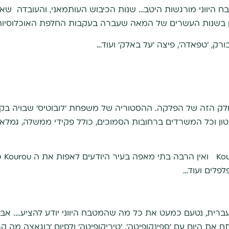
יווני מורגשות היטב… שנות הכיבוש העותמאני, והעובדה שאוכ
אן בשנות העשרים של המאה שעברה בעקבות החלפת האוכלוסיות 
בורק, 'טפאדה', פיצה 'על באלק' ועוד…
טון וכל המשרדים ברחובות הסמוכים, כולל פקידי ממשלה, גמלא
בארי
לפלים ועוד…
רית, נטעם כמעט את כל מה שהמטבח היווני יודע להציע…. אב
תח את היום עם 'ספינקופיטה', 'טיריקופיטה' ולסיום 'בוגאצה מה 