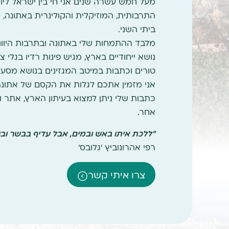
מעל חמש עשרה שנים אני חי בין ישראל ליו
התרבותית, המוזיקלית והקולינרית באתונה,
ביתי השני.
מלבד ההתמחות שלי באתונה ובתרבות היוונית
נושא ייחודיים בארץ, מגיש פינות רדיו בגלי צה
טורים וכתבות במיטב המגזינים בנושא מסעות
אני מזמין אתכם לגלות את הקסם של אתונה 
אחר.
"ללכת איתו באש ובמים, אבל עדיף בבשר וביי
רפי אהרונוביץ 'גלובס'
צרו איתי קשר