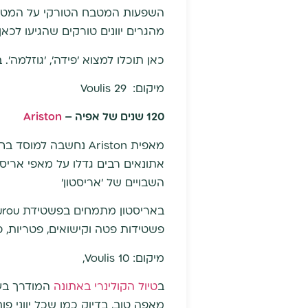
השפעות המטבח הטורקי על המטבח ה
מהגרים יוונים טורקים שהגיעו לכ
כאן תוכלו למצוא 'פידה', 'גוזלמה'. 
מיקום:
Voulis 29
120 שנים של אפיה –
Ariston
אתונאים רבים גדלו על מאפי אריס
השבויים של 'אריסטון'
פשטידות פטה וקישואים, פטריות, פ
מיקום: Voulis 10,
ב
טיול הקולינרי באתונה
המודרך בעב
מאפה טוב, בדיוק כמו שכל יווני פו