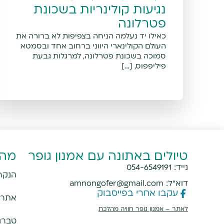
נגיעות קולינריות בשכונת
פטרלונה
כאילו יד נעלמה הניחה בצפיפות לא ברורה את
העולם הקולינארי היווני ברחוב אחד ובסמטא
סמוכה בשכונת פטרלונה, למרגלות גבעת
פיליפפוס, […]
טיולים באתונה עם אמנון גופר
מהמ
נייד:
054-6549191
הנקר
דוא"ל:
amnongofer@gmail.com
עקבו אחרי בפייסבוק
אתרי 
מעוניינים להזמין סיור באתונה? שלחו הודעה
לאתר –
אמנון גופר חוויה מהלכת
ואשמח לעזור
טברנו