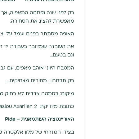
רק לפני שנה נפתחה המאפיה, אך ש
מאפשרת להציג את הסחורה.
האופה מסתתר בפנים ועמל על יצי
את העובדה שמדובר בעבודת יד רו
וגם בטעם…
המטבח היווני אוהב מאפים, עם גבי
רק תבחרו… מחירים מצחיקים…
מיקום: בסמטה צדדית לא רחוק מ'
כתובת מדוייקת Athanasiou Axarlian 2
האוריינטציה העותמאנית –
Pide
בצידו המזרחי של מלון אלקטרה מ